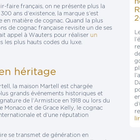
n
-faire français, on ne présente plus la
R
s 300 ans d’existence, la marque s’est
2
 en matière de cognac. Quand la plus
s de cognac française revisite un de ses
Le
fait appel à Wauters pour réaliser
un
l’
s les plus hauts codes du luxe.
r
de
g
p
 en héritage
l’
D
ell, la maison Martell est chargée
p
 plus grands événements historiques et
e
nature de l’Armistice en 1918 ou lors du
d
e Monaco et de Grace Kelly, le cognac
r
ternationale et d’une réputation
li
faire se transmet de génération en