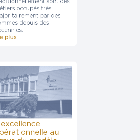
raditionnellement sont des
étiers occupés très
ajoritairement par des
ommes depuis des
écennies.
re plus
’excellence
pérationnelle au