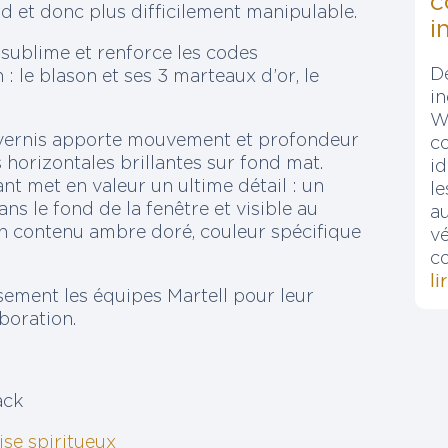
c
rd et donc plus difficilement manipulable.
i
sublime et renforce les codes
D
 le blason et ses 3 marteaux d’or, le
in
W
n vernis apporte mouvement et profondeur
c
 horizontales brillantes sur fond mat.
id
ant met en valeur un ultime détail : un
le
ans le fond de la fenêtre et visible au
a
on contenu ambre doré, couleur spécifique
vé
c
li
ement les équipes Martell pour leur
aboration.
ack
ise spiritueux