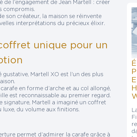
é de l’engagement de Jean Martell : créer
ns compromis.
 de son créateur, la maison se réinvente
elles interprétations du précieux élixir.
coffret unique pour un
ption
É
P
 gustative, Martell XO est l’un des plus
E
aison.
H
carafe en forme d’arche et au col allongé,
ille est reconnaissable au premier regard.
W
e signature, Martell a imaginé un coffret
 luxe, du volume aux finitions.
L
Fi
r
da
erture permet d’admirer la carafe grâce à