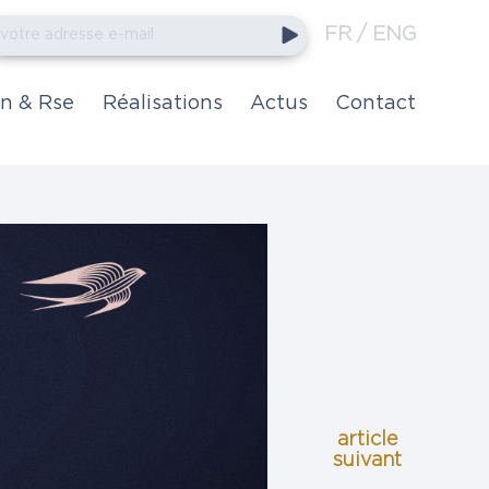
Ok
FR
ENG
votre adresse e-mail
dresse
mail
on & Rse
Réalisations
Actus
Contact
article
suivant