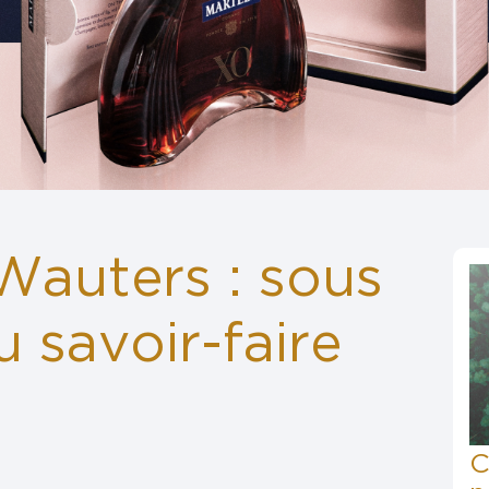
 Wauters : sous
u savoir-faire
C