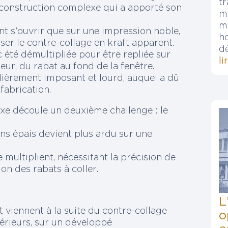
t
 construction complexe qui a apporté son
m
m
ant s’ouvrir que sur une impression noble,
h
isser le contre-collage en kraft apparent.
d
 été démultipliée pour être repliée sur
li
rieur, du rabat au fond de la fenêtre.
lièrement imposant et lourd, auquel a dû
fabrication.
xe découle un deuxième challenge : le
ns épais devient plus ardu sur une
e multiplient, nécessitant la précision de
ion des rabats à coller.
L
 viennent à la suite du contre-collage
o
térieurs, sur un développé