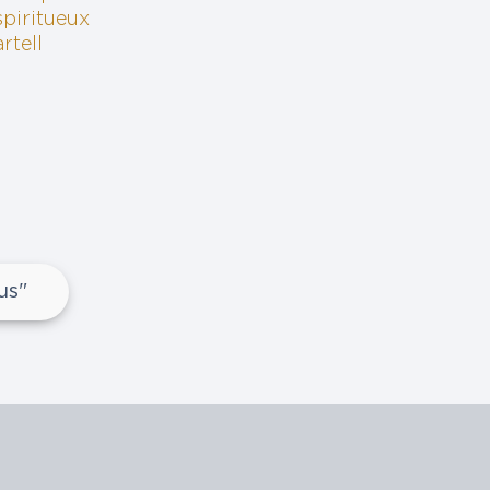
spiritueux
rtell
us"