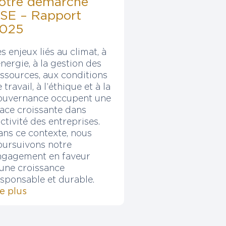
otre démarche
SE – Rapport
025
s enjeux liés au climat, à
énergie, à la gestion des
essources, aux conditions
 travail, à l’éthique et à la
ouvernance occupent une
lace croissante dans
activité des entreprises.
ans ce contexte, nous
oursuivons notre
ngagement en faveur
’une croissance
esponsable et durable.
re plus