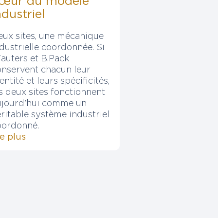
œur du modèle
ndustriel
eux sites, une mécanique
dustrielle coordonnée. Si
auters et B.Pack
onservent chacun leur
entité et leurs spécificités,
s deux sites fonctionnent
ujourd’hui comme un
ritable système industriel
oordonné.
re plus